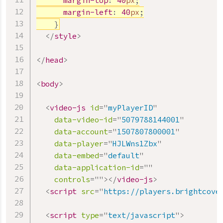
margin-top
:
40
px
;
margin-left
:
40
px
;
}
</
style
>
</
head
>
<
body
>
<
video-js
id
=
"
myPlayerID
"
data-video-id
=
"
5079788144001
"
data-account
=
"
1507807800001
"
data-player
=
"
HJLWns1Zbx
"
data-embed
=
"
default
"
data-application-id
=
"
"
controls
=
"
"
>
</
video-js
>
<
script
src
=
"
https://players.brightcove
<
script
type
=
"
text/javascript
"
>