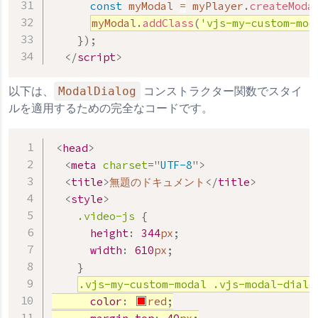
const
 myModal 
=
 myPlayer
.
createModa
myModal
.
addClass
(
'vjs-my-custom-mod
}
)
;
</
script
>
ModalDialog
以下は、
コンストラクター関数でスタイ
ルを適用するための完全なコードです。
<
head
>
<
meta
charset
=
"
UTF-8
"
>
<
title
>
無題のドキュメント
</
title
>
<
style
>
.video-js
{
height
:
344
px
;
width
:
610
px
;
}
.vjs-my-custom-modal
.vjs-modal-dialo
color
:
red
;