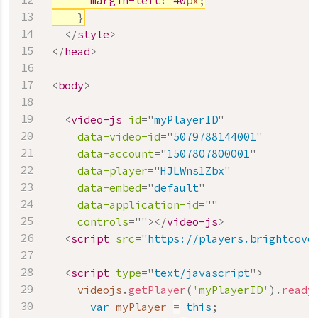
margin-left
:
40
px
;
}
</
style
>
</
head
>
<
body
>
<
video-js
id
=
"
myPlayerID
"
data-video-id
=
"
5079788144001
"
data-account
=
"
1507807800001
"
data-player
=
"
HJLWns1Zbx
"
data-embed
=
"
default
"
data-application-id
=
"
"
controls
=
"
"
>
</
video-js
>
<
script
src
=
"
https://players.brightcove
<
script
type
=
"
text/javascript
"
>
    videojs
.
getPlayer
(
'myPlayerID'
)
.
ready
var
 myPlayer 
=
this
;