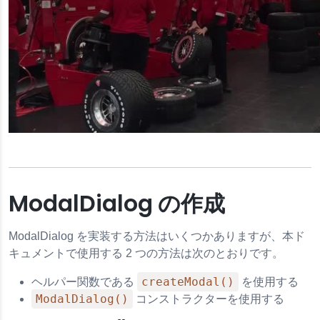
pressing
the
る
Escape
key
or
activating
the
グイン
close
button.
を変更する
ModalDialog の作成
ModalDialog を実装する方法はいくつかありますが、本ド
キュメントで使用する 2 つの方法は次のとおりです。
createModal()
ヘルパー関数である
を使用する
ModalDialog()
コンストラクターを使用する