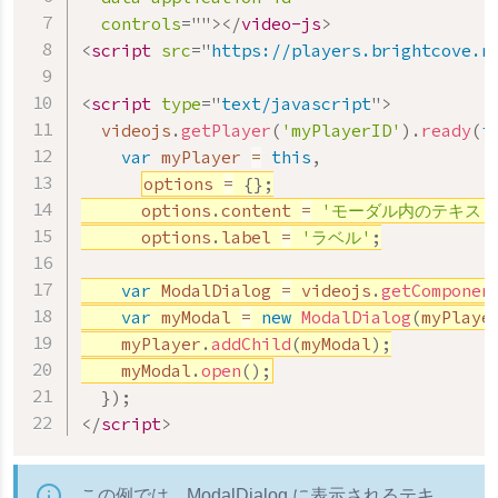
controls
=
"
"
>
</
video-js
>
<
script
src
=
"
https://players.brightcove.n
<
script
type
=
"
text/javascript
"
>
  videojs
.
getPlayer
(
'myPlayerID'
)
.
ready
(
f
var
 myPlayer 
=
this
,
options 
=
{
}
;
      options
.
content 
=
'モーダル内のテキスト
      options
.
label 
=
'ラベル'
;
var
 ModalDialog 
=
 videojs
.
getComponen
var
 myModal 
=
new
ModalDialog
(
myPlaye
    myPlayer
.
addChild
(
myModal
)
;
    myModal
.
open
(
)
;
}
)
;
</
script
>
この例では、ModalDialog に表示されるテキ