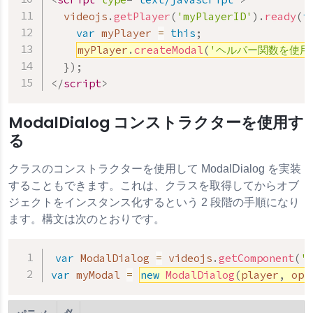
  videojs
.
getPlayer
(
'myPlayerID'
)
.
ready
(
f
var
 myPlayer 
=
this
;
myPlayer
.
createModal
(
'ヘルパー関数を使用
}
)
;
</
script
>
ModalDialog コンストラクターを使用す
る
クラスのコンストラクターを使用して ModalDialog を実装
することもできます。これは、クラスを取得してからオブ
ジェクトをインスタンス化するという 2 段階の手順になり
ます。構文は次のとおりです。
var
 ModalDialog 
=
 videojs
.
getComponent
(
'M
var
 myModal 
=
new
ModalDialog
(
player
,
 opt