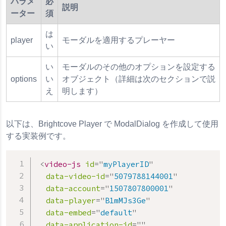
パラメ
必
説明
ーター
須
は
player
モーダルを適用するプレーヤー
い
い
モーダルのその他のオプションを設定する
options
い
オブジェクト（詳細は次のセクションで説
え
明します）
以下は、Brightcove Player で ModalDialog を作成して使用
する実装例です。
<
video-js
id
=
"
myPlayerID
"
data-video-id
=
"
5079788144001
"
data-account
=
"
1507807800001
"
data-player
=
"
B1mMJs3Ge
"
data-embed
=
"
default
"
data-application-id
=
"
"