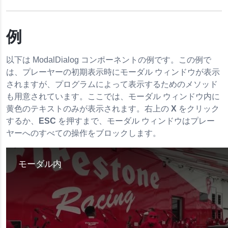
例
以下は ModalDialog コンポーネントの例です。この例で
は、プレーヤーの初期表示時にモーダル ウィンドウが表示
されますが、プログラムによって表示するためのメソッド
も用意されています。ここでは、モーダル ウィンドウ内に
黄色のテキストのみが表示されます。右上の
X
をクリック
するか、
ESC
を押すまで、モーダル ウィンドウはプレー
ヤーへのすべての操作をブロックします。
This
is
モーダル内
a
modal
window.
This
modal
can
be
closed
by