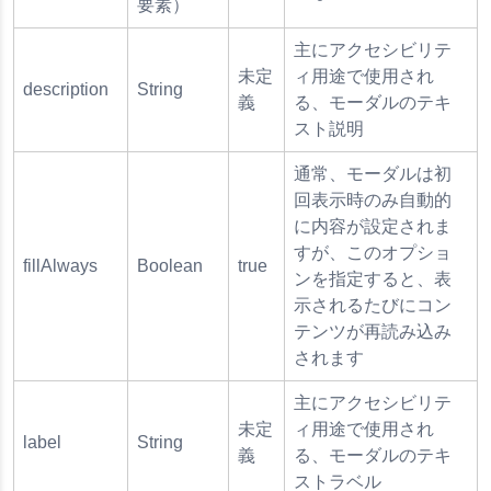
要素）
主にアクセシビリテ
未定
ィ用途で使用され
description
String
義
る、モーダルのテキ
スト説明
通常、モーダルは初
回表示時のみ自動的
に内容が設定されま
すが、このオプショ
fillAlways
Boolean
true
ンを指定すると、表
示されるたびにコン
テンツが再読み込み
されます
主にアクセシビリテ
未定
ィ用途で使用され
label
String
義
る、モーダルのテキ
ストラベル