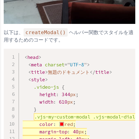
createModal()
以下は、
ヘルパー関数でスタイルを適
用するためのコードです。
<
head
>
<
meta
charset
=
"
UTF-8
"
>
<
title
>
無題のドキュメント
</
title
>
<
style
>
.video-js
{
height
:
344
px
;
width
:
610
px
;
}
.vjs-my-custom-modal
.vjs-modal-dialo
color
:
red
;
margin-top
:
40
px
;