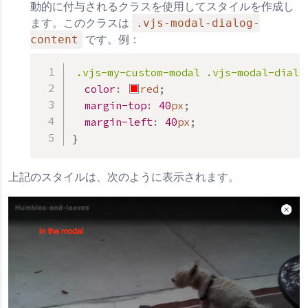
動的に付与されるクラスを使用してスタイルを作成し
.vjs-modal-dialog-
ます。このクラスは
content
です。例：
.vjs-my-custom-modal
.vjs-modal-dialo
color
:
red
;
margin-top
:
40
px
;
margin-left
:
40
px
;
}
上記のスタイルは、次のように表示されます。