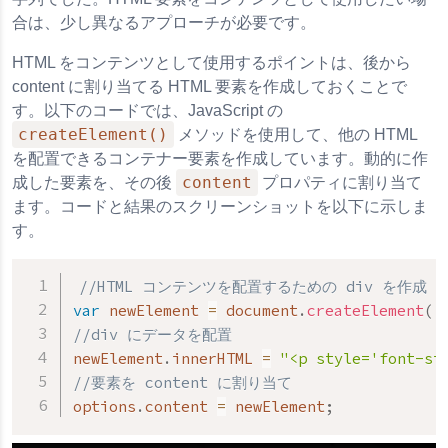
合は、少し異なるアプローチが必要です。
HTML をコンテンツとして使用するポイントは、後から
content に割り当てる HTML 要素を作成しておくことで
す。以下のコードでは、JavaScript の
createElement()
メソッドを使用して、他の HTML
を配置できるコンテナー要素を作成しています。動的に作
content
成した要素を、その後
プロパティに割り当て
ます。コードと結果のスクリーンショットを以下に示しま
す。
//HTML コンテンツを配置するための div を作成
var
 newElement 
=
 document
.
createElement
(
'
//div にデータを配置
newElement
.
innerHTML 
=
"<p style='font
//要素を content に割り当て
options
.
content 
=
 newElement
;