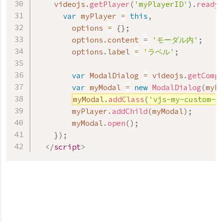
    videojs
.
getPlayer
(
'myPlayerID'
)
.
ready
var
 myPlayer 
=
this
,
        options 
=
{
}
;
        options
.
content 
=
'モーダル内'
;
        options
.
label 
=
'ラベル'
;
var
 ModalDialog 
=
 videojs
.
getComp
var
 myModal 
=
new
ModalDialog
(
myP
myModal
.
addClass
(
'vjs-my-custom-m
        myPlayer
.
addChild
(
myModal
)
;
        myModal
.
open
(
)
;
}
)
;
</
script
>