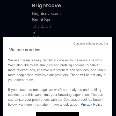
Brightcove
Brightcove.com
Bright Spot
コミュニテ
ィ
製品リリー
Continue without accepting
スノート
We use cookies
ドキュメン
トの更新情
We use the necessary technical cookies to make our site work.
報
We'd also like to set analytics and profiling cookies to deliver
more relevant ads, improve our products and services, and reach
more people who may love our products. These will be set only if
you accept them.
© Brightcove Inc. All rights
If you close this message, we won’t set analytics and profiling
reserved.
cookies, and this won’t limit your browsing experience. You can
customize your preferences with the
Customize cookies
button
プライバシー
below. For more information, have a look at our
Privacy Policy
利用規約