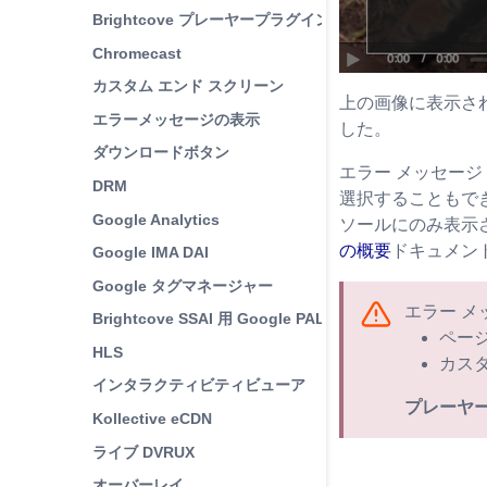
Brightcove プレーヤープラグイン
Chromecast
カスタム エンド スクリーン
上の画像に表示さ
エラーメッセージの表示
した。
ダウンロードボタン
エラー メッセージ 
DRM
選択することもで
Google Analytics
ソールにのみ表示
の概要
ドキュメン
Google IMA DAI
Google タグマネージャー
エラー 
Brightcove SSAI 用 Google PAL SDK
ペー
HLS
カス
インタラクティビティビューア
プレーヤ
Kollective eCDN
ライブ DVRUX
オーバーレイ