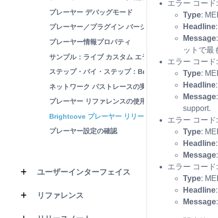
エラー コード:
プレーヤー デバッグモード
Type
: M
Headline
プレーヤー／プラグイン バージョン テスト
Message
プレーヤー情報プロパティ
ットで最
サンプル：ライブ カスタム エラー メッセージ
エラー コード:
ステップ・バイ・ステップ：Brightcove プレーヤー 
Type
: M
Headline
ネットワーク パストレースの実行
Message
プレーヤー リファレンスの使用
support.
Brightcove プレーヤー リリースの検証
エラー コード:
プレーヤー設定の確認
Type
: M
Headline
Message
エラー コード:
ユーザーインターフェイス
Type
: M
Headline
リファレンス
Message