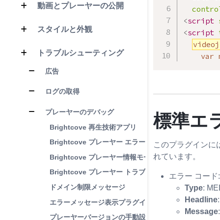
動画とプレーヤーの公開
contro
<
script
スタイルと外観
<
script
videoj
トラブルシューティング
    var 
広告
ログの取得
プレーヤーのデバッグ
標準エ
Brightcove 再生技術アプリ
Brightcove プレーヤー エラー リファレンス
このプラグインには
れています。
Brightcove プレーヤー情報モーダル
Brightcove プレーヤー トラブルシューティング ガイ
エラー コード:
ドメイン制限メッセージ
Type
: M
Headline
エラーメッセージ表示プラグイン
Message
プレーヤーバージョンの手動設定