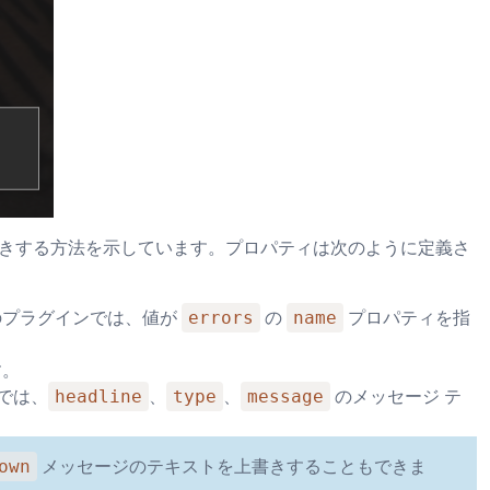
書きする方法を示しています。プロパティは次のように定義さ
errors
name
のプラグインでは、値が
の
プロパティを指
す。
headline
type
message
では、
、
、
のメッセージ テ
own
メッセージのテキストを上書きすることもできま