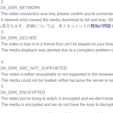
 2
EDIA_ERR_NETWORK
: The video connection was lost, please confirm you're connected
: A network error caused the media download to 
も役立ちます。詳細については、本ドキュメントの
既知の問題
 3
デバッガー
EDIA_ERR_DECODE
: The video is bad or in a format that can't be played on your br
: The media playback was aborted due to a corruption problem 
 4
EDIA_ERR_SRC_NOT_SUPPORTED
: This video is either unavailable or not supported in this browse
: The media could not be loaded, either because the server or ne
 5
EDIA_ERR_ENCRYPTED
: The video you're trying to watch is encrypted and we don't know
: The media is encrypted and we do not have the keys to decrypt 