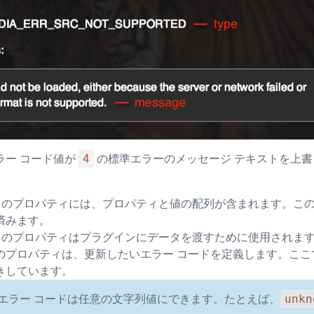
4
ラー コード値が
の標準エラーのメッセージ テキストを上
 このプロパティには、プロパティと値の配列が含まれます。こ
済みます。
 このプロパティはプラグインにデータを渡すために使用されま
このプロパティは、更新したいエラー コードを定義します。ここ
きしています。
unkn
: エラー コードは任意の文字列値にできます。たとえば、