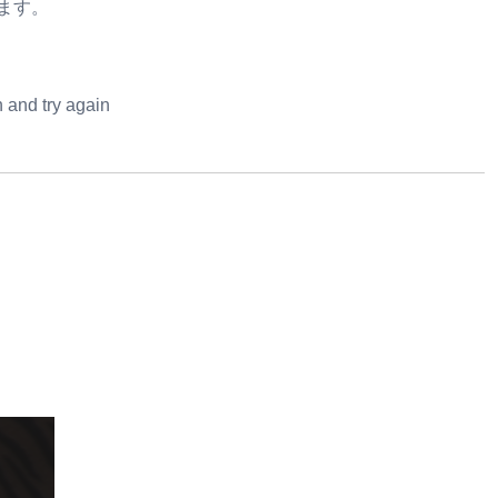
ます。
 and try again