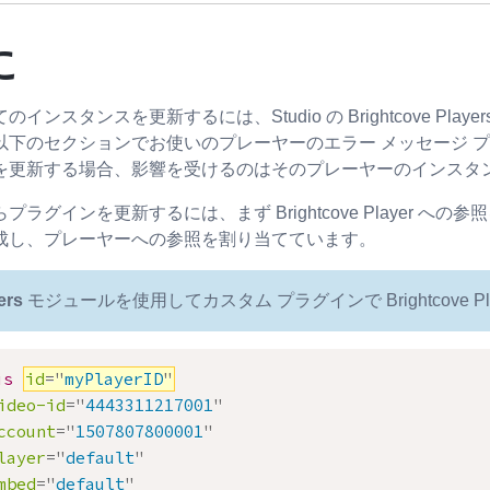
に
インスタンスを更新するには、Studio の Brightcove P
以下のセクションでお使いのプレーヤーのエラー メッセージ 
を更新する場合、影響を受けるのはそのプレーヤーのインスタ
グインを更新するには、まず Brightcove Player への参照
成し、プレーヤーへの参照を割り当てています。
ers
モジュールを使用してカスタム プラグインで Brightcove
js
id
=
"
myPlayerID
"
ideo-id
=
"
4443311217001
"
ccount
=
"
1507807800001
"
layer
=
"
default
"
mbed
=
"
default
"