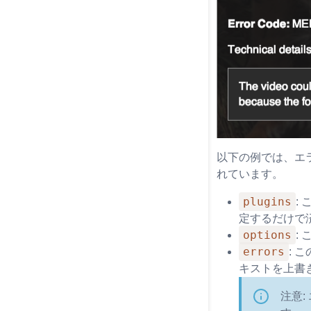
以下の例では、エ
れています。
plugins
:
定するだけで
options
:
errors
: 
キストを上書
注意