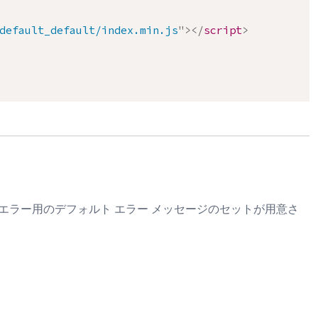
default_default/index.min.js
"
>
</
script
>
画エラー用のデフォルト エラー メッセージのセットが用意さ