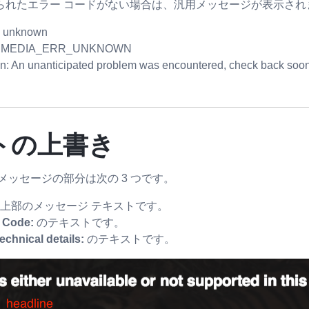
られたエラー コードがない場合は、汎用メッセージが表示され
unknown
: MEDIA_ERR_UNKNOWN
on: An unanticipated problem was encountered, check back soon
トの上書き
メッセージの部分は次の 3 つです。
: 上部のメッセージ テキストです。
r Code:
のテキストです。
echnical details:
のテキストです。