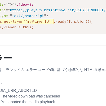
ls
=
"
"
>
</
video-js
>
src
=
"
https://players.brightcove.net/1507807800001/
type
=
"
text/javascript
"
>
s.getPlayer('myPlayerID')
.ready(function(){

myPlayer = this;
ラー
、ランタイム エラー コード値に基づく標準的な HTML5 動
ド
 1
EDIA_ERR_ABORTED
: The video download was cancelled
: You aborted the media playback