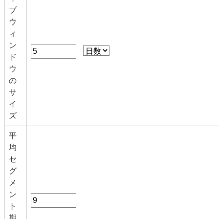
ブ
ウ
ィ
ン
ド
ウ
の
サ
イ
ズ
平
均
セ
グ
メ
ン
ト
期