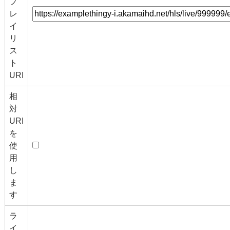
プ
レ
イ
リ
ス
ト
URI
相
対
URI
を
使
用
し
ま
す
ラ
イ