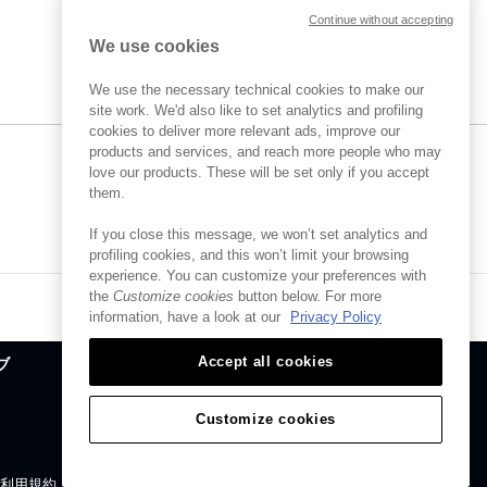
Continue without accepting
We use cookies
We use the necessary technical cookies to make our
site work. We'd also like to set analytics and profiling
cookies to deliver more relevant ads, improve our
products and services, and reach more people who may
love our products. These will be set only if you accept
them.
If you close this message, we won’t set analytics and
profiling cookies, and this won’t limit your browsing
experience. You can customize your preferences with
the
Customize cookies
button below. For more
ページの最終更新日30 Sep 2021
information, have a look at our
Privacy Policy
Accept all cookies
ブ
Customize cookies
|
利用規約