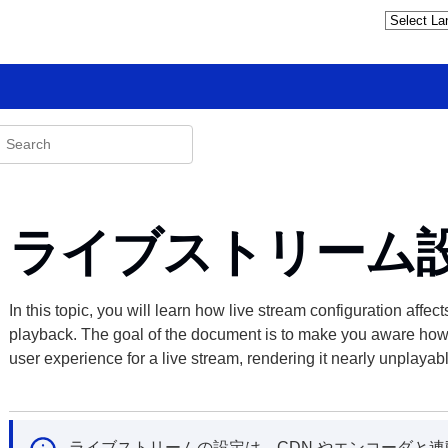
ライブストリーム
In this topic, you will learn how live stream configuration affe
playback. The goal of the document is to make you aware how 
user experience for a live stream, rendering it nearly unplayab
ライブストリームの設定は、CDN やエンコーダと連動し