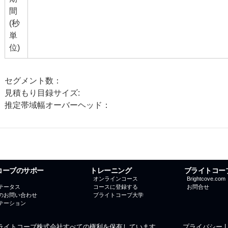
間
(秒
単
位)
セグメント数：
見積もり目録サイズ:
推定帯域幅オーバーヘッド：
コーブのサポー
トレーニング
ブライトコー
オンラインコース
Brightcove.com
テータス
コースに登録する
お問合せ
のお問い合わせ
ブライトコーブ大学
テーション
 ブライトコーブ株式会社すべての権利を保有しています。
プライバシー