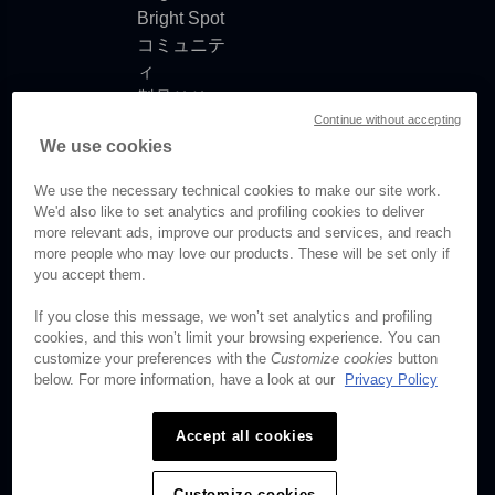
Bright Spot
コミュニテ
ィ
製品リリー
Continue without accepting
スノート
We use cookies
ドキュメン
トの更新情
We use the necessary technical cookies to make our site work.
報
We'd also like to set analytics and profiling cookies to deliver
more relevant ads, improve our products and services, and reach
more people who may love our products. These will be set only if
you accept them.
© Brightcove Inc. All rights
If you close this message, we won’t set analytics and profiling
reserved.
cookies, and this won’t limit your browsing experience. You can
customize your preferences with the
Customize cookies
button
プライバシー
below. For more information, have a look at our
Privacy Policy
利用規約
Accept all cookies
Customize cookies