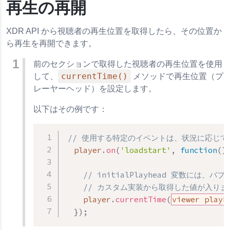
再生の再開
XDR API から視聴者の再生位置を取得したら、その位置か
ら再生を再開できます。
前のセクションで取得した視聴者の再生位置を使用
currentTime()
して、
メソッドで再生位置（プ
レーヤーヘッド）を設定します。
以下はその例です：
// 使用する特定のイベントは、状況に応じ
  player
.
on
(
'loadstart'
,
function
(
)
// initialPlayhead 変数には、
// カスタム実装から取得した値が入りま
    player
.
currentTime
(
viewer playh
}
)
;