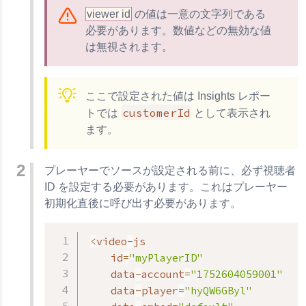
viewer id
の値は一意の文字列である
必要があります。数値などの無効な値
は無視されます。
ここで設定された値は Insights レポー
customerId
トでは
として表示され
ます。
プレーヤーでソースが設定される前に、必ず視聴者
ID を設定する必要があります。これはプレーヤー
初期化直後に呼び出す必要があります。
<
video
-
js

    id
=
"myPlayerID"
    data
-
account
=
"1752604059001"
    data
-
player
=
"hyQW6GByl"