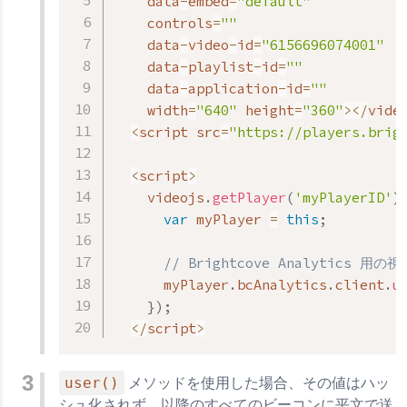
    data
-
embed
=
"default"
    controls
=
""
    data
-
video
-
id
=
"6156696074001"
    data
-
playlist
-
id
=
""
    data
-
application
-
id
=
""
    width
=
"640"
 height
=
"360"
>
<
/
vide
<
script src
=
"https://players.brig
<
script
>
    videojs
.
getPlayer
(
'myPlayerID'
)
var
 myPlayer 
=
this
;
// Brightcove Analytics 用
      myPlayer
.
bcAnalytics
.
client
.
u
}
)
;
<
/
script
>
user()
メソッドを使用した場合、その値はハッ
シュ化されず、以降のすべてのビーコンに平文で送