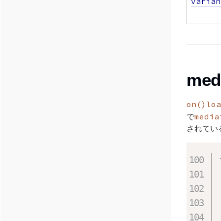
varian
med
on()
loa
media
で
されてい