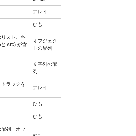
アレイ
ひも
のリスト。各
オブジェク
e
と
src) が含
トの配列
文字列の配
列
トトラックを
アレイ
ひも
ひも
の配列。オブ