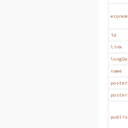
econom
id
link
longDe
name
poster
poster
publis