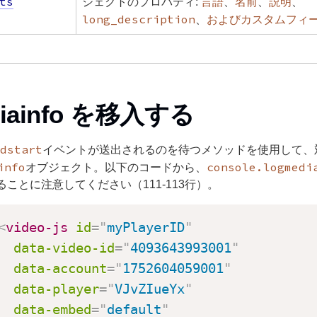
ts
言語
名前
説明
ジェクトのプロパティ:
、
、
、
long_description
およびカスタムフィ
、
iainfo を移入する
dstart
イベントが送出されるのを待つメソッドを使用して、
info
console.log
medi
オブジェクト。以下のコードから、
ることに注意してください（111-113行）。
<
video-js
id
=
"
myPlayerID
"
data-video-id
=
"
4093643993001
"
data-account
=
"
1752604059001
"
data-player
=
"
VJvZIueYx
"
data-embed
=
"
default
"