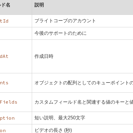
ルド名
説明
tId
ブライトコーブのアカウント
今後のサポートのために
dAt
作成日時
nts
オブジェクトの配列としてのキューポイント
Fields
カスタムフィールド名と関連する値のキーと
ption
短い説明、最大250文字
on
ビデオの長さ (秒)