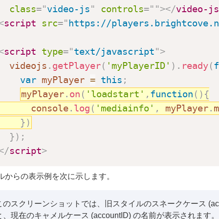
class
=
"
video-js
"
controls
=
"
"
>
</
video-js
<
script
src
=
"
https://players.brightcove.n
<
script
type
=
"
text/javascript
"
>
  videojs
.
getPlayer
(
'myPlayerID'
)
.
ready
(
f
var
 myPlayer 
=
this
;
myPlayer
.
on
(
'loadstart'
,
function
(
)
{
      console
.
log
(
'mediainfo'
,
 myPlayer
.
m
}
)
}
)
;
</
script
>
ルからの表示例を次に示します。
このスクリーンショットでは、旧スタイルのスネークケース (accou
と、現在のキャメルケース (accountID) の名前が表示されます。