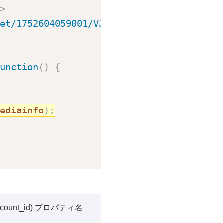
>
et/1752604059001/VJvZIueYx_default/index
unction
(
)
{
ediainfo
)
;
nt_id) プロパティ名