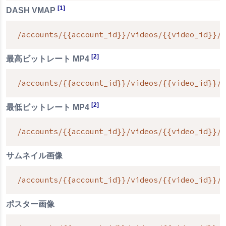
[1]
DASH VMAP
/accounts/{{account_id}}/videos/{{video_id}}/d
[2]
最高ビットレート MP4
/accounts/{{account_id}}/videos/{{video_id}}/h
[2]
最低ビットレート MP4
/accounts/{{account_id}}/videos/{{video_id}}/l
サムネイル画像
/accounts/{{account_id}}/videos/{{video_id}}/t
ポスター画像