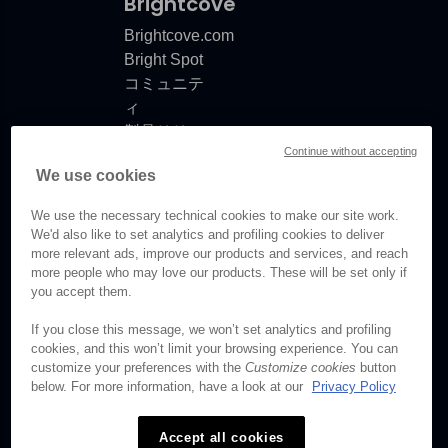
Brightcove
Brightcove.com
Bright Spot
コミュニテ
ィ
製品リリー
Continue without accepting
スノート
We use cookies
ドキュメン
トの更新情
We use the necessary technical cookies to make our site work.
報
We'd also like to set analytics and profiling cookies to deliver
more relevant ads, improve our products and services, and reach
more people who may love our products. These will be set only if
you accept them.
© Brightcove Inc. All rights
If you close this message, we won’t set analytics and profiling
reserved.
cookies, and this won’t limit your browsing experience. You can
customize your preferences with the
Customize cookies
button
プライバシー
below. For more information, have a look at our
Privacy Policy
利用規約
Accept all cookies